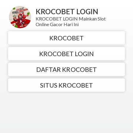
KROCOBET LOGIN
KROCOBET LOGIN Mainkan Slot
Online Gacor Hari Ini
KROCOBET
KROCOBET LOGIN
DAFTAR KROCOBET
SITUS KROCOBET