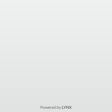
Powered by
LYNX