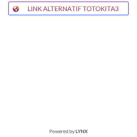
LINK ALTERNATIF TOTOKITA3
Powered by
LYNX