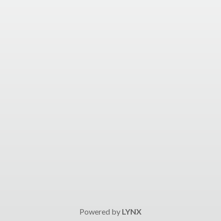
Powered by
LYNX