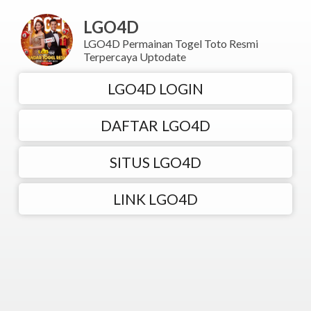
LGO4D
LGO4D Permainan Togel Toto Resmi
Terpercaya Uptodate
LGO4D LOGIN
DAFTAR LGO4D
SITUS LGO4D
LINK LGO4D